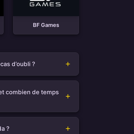
BF Games
cas d’oubli ?
a et combien de temps
da ?