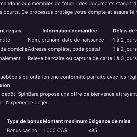
mandons aux membres de fournir des documents standards, 
plus courts. Ce processus protège votre compte et assure le 
t requis
Information demandée
Délais de 
ntité
Nom, prénom, date de naissance
1 à 2 jour
f de domicile
Adresse complète, code postal
1 à 2 jour
paiement
Relevé bancaire ou capture de carte
1 à 3 jour
québécois ou ontarien une conformité parfaite avec les règ
xion
 dépôt, SpinBara propose une offre de bienvenue attrayan
 l’expérience de jeu.
Type de bonus
Montant maximum
Exigence de mise
Bonus casino
1 000 CA$
x35