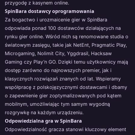
przygodę z kasynem online.
SpinBara dostawcy oprogramowania
Za bogactwo i urozmaicenie gier w SpinBara
odpowiada ponad 100 dostawców działających na
rynku gier online. Wśród nich są renomowane studia o
światowym zasięgu, takie jak NetEnt, Pragmatic Play,
Microgaming, Nolimit City, Yggdrasil, Hacksaw
Gaming czy Play’n GO. Dzięki temu użytkownicy mają
dostęp zarówno do najnowszych premier, jak i
klasycznych rozwiązań znanych od lat. Wspieramy
współpracę z polskojęzycznymi dostawcami i dbamy
o zapewnienie gier zoptymalizowanych pod kątem
mobilnym, umożliwiając tym samym wygodną
rozgrywkę na każdym urządzeniu.
Odpowiedzialna gra w SpinBara
Odpowiedzialność gracza stanowi kluczowy element