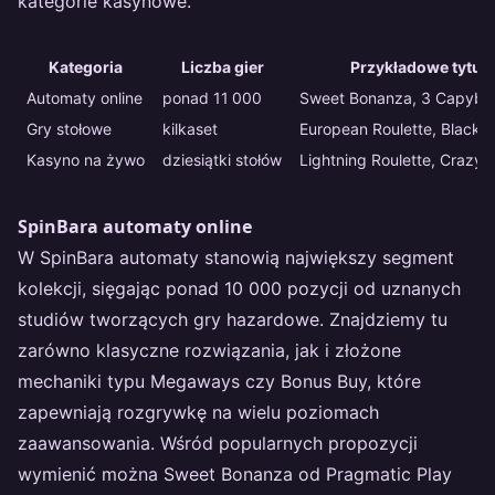
kategorie kasynowe.
Kategoria
Liczba gier
Przykładowe tytuły
Automaty online
ponad 11 000
Sweet Bonanza, 3 Capyba
Gry stołowe
kilkaset
European Roulette, Blackj
Kasyno na żywo
dziesiątki stołów
Lightning Roulette, Crazy 
SpinBara automaty online
W
SpinBara
automaty stanowią największy segment
kolekcji, sięgając ponad 10 000 pozycji od uznanych
studiów tworzących gry hazardowe. Znajdziemy tu
zarówno klasyczne rozwiązania, jak i złożone
mechaniki typu Megaways czy Bonus Buy, które
zapewniają rozgrywkę na wielu poziomach
zaawansowania. Wśród popularnych propozycji
wymienić można Sweet Bonanza od Pragmatic Play