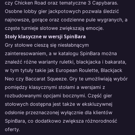
czy Chicken Road oraz tematyczne 3 Capybaras.
Osobne lobby gier jackpotowych pozwala śledzić
najnowsze, gorące oraz codzienne pule wygranych, a
częste turnieje slotowe zwiększają emocje.
Stoły klasyczne w wersji SpinBara
Gry stołowe cieszą się niesłabnącym
zainteresowaniem, a w katalogu SpinBara można
znaleźć różne warianty ruletki, blackjacka i bakarata,
w tym tytuły takie jak European Roulette, Blackjack
Neo czy Baccarat Squeeze. Gry te umożliwiają wybór
pomiędzy klasycznymi stołami a wersjami z
rozbudowanymi opcjami bocznymi. Część gier
stołowych dostępna jest także w ekskluzywnej
odsłonie przeznaczonej wyłącznie dla klientów
SpinBara, co dodatkowo zwiększa różnorodność
oferty.