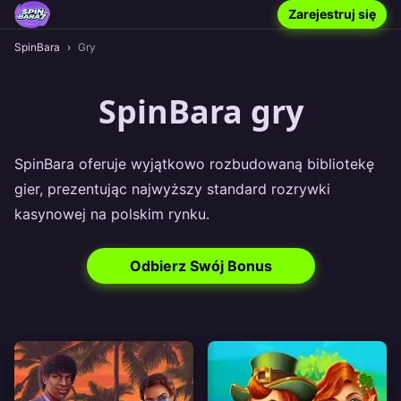
Zarejestruj się
SpinBara
›
Gry
SpinBara gry
SpinBara oferuje wyjątkowo rozbudowaną bibliotekę
gier, prezentując najwyższy standard rozrywki
kasynowej na polskim rynku.
Odbierz Swój Bonus