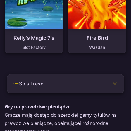
Kelly’s Magic 7’s
Fire Bird
Slot Factory
Wazdan
Spis treści
Gry na prawdziwe pieniądze
Gracze mają dostęp do szerokiej gamy tytułów na
prawdziwe pieniądze, obejmującej różnorodne