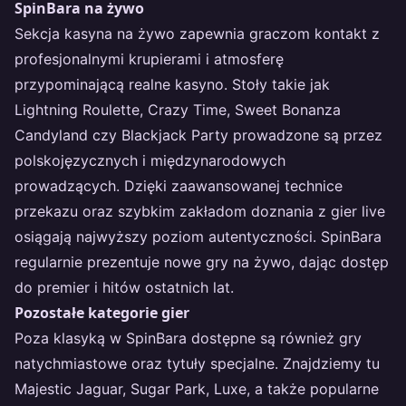
SpinBara na żywo
Sekcja kasyna na żywo zapewnia graczom kontakt z
profesjonalnymi krupierami i atmosferę
przypominającą realne kasyno. Stoły takie jak
Lightning Roulette, Crazy Time, Sweet Bonanza
Candyland czy Blackjack Party prowadzone są przez
polskojęzycznych i międzynarodowych
prowadzących. Dzięki zaawansowanej technice
przekazu oraz szybkim zakładom doznania z gier live
osiągają najwyższy poziom autentyczności. SpinBara
regularnie prezentuje nowe gry na żywo, dając dostęp
do premier i hitów ostatnich lat.
Pozostałe kategorie gier
Poza klasyką w SpinBara dostępne są również gry
natychmiastowe oraz tytuły specjalne. Znajdziemy tu
Majestic Jaguar, Sugar Park, Luxe, a także popularne