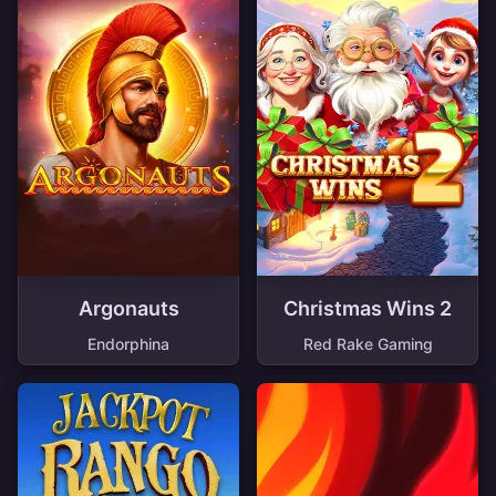
Argonauts
Christmas Wins 2
Endorphina
Red Rake Gaming