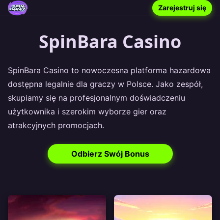
Zarejestruj się
SpinBara Casino
SpinBara Casino to nowoczesna platforma hazardowa
dostępna legalnie dla graczy w Polsce. Jako zespół,
skupiamy się na profesjonalnym doświadczeniu
użytkownika i szerokim wyborze gier oraz
atrakcyjnych promocjach.
Odbierz Swój Bonus