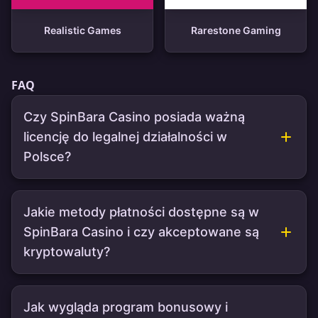
Realistic Games
Rarestone Gaming
FAQ
Czy SpinBara Casino posiada ważną
licencję do legalnej działalności w
Polsce?
Jakie metody płatności dostępne są w
SpinBara Casino i czy akceptowane są
kryptowaluty?
Jak wygląda program bonusowy i