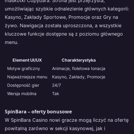
maskotki Copybara. Strona jest przejrzysta,
umożliwiając szybkie odnalezienie głównych kategorii:
Kasyno, Zakłady Sportowe, Promocje oraz Gry na
żywo. Nawigacja została uproszczona, a wszystkie
kluczowe funkcje dostępne są z poziomu głównego
menu.
Element UI/UX
Charakterystyka
Motyw graficzny
Animacje, fioletowa tonacja
Najważniejsze menu
Kasyno, Zakłady, Promocje
Dostępność gier
24/7
Wersja mobilna
Tak
SpinBara – oferty bonusowe
W SpinBara Casino nowi gracze mogą liczyć na ofertę
powitalną zarówno w sekcji kasynowej, jak i