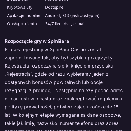
Kryptowaluty
Dostępne
Aplikacje mobilne
Android, iOS (jeśli dostępne)
Obsługa klienta
24/7 live chat, e-mail
Rozpoczęcie gry w SpinBara
Proces rejestracji w SpinBara Casino został
zaprojektowany tak, aby był szybki i przejrzysty.
Rejestracja rozpoczyna się kliknięciem przycisku
„Rejestracja”, gdzie od razu wybieramy jeden z
dostępnych bonusów powitalnych lub opcję
rezygnacji z promocji. Następnie należy podać adres
e-mail, ustawić hasło oraz zaakceptować regulamin i
politykę prywatności, potwierdzając ukończenie 18
lat. W kolejnym etapie wymagane są dane osobowe,
takie jak imię, nazwisko, numer telefonu oraz adres