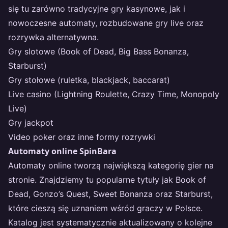
się tu zarówno tradycyjne gry kasynowe, jak i
nowoczesne automaty, rozbudowane gry live oraz
rozrywka alternatywna.
Gry slotowe (Book of Dead, Big Bass Bonanza,
Starburst)
Gry stołowe (ruletka, blackjack, baccarat)
Live casino (Lightning Roulette, Crazy Time, Monopoly
Live)
Gry jackpot
Video poker oraz inne formy rozrywki
Automaty online SpinBara
Automaty online tworzą największą kategorię gier na
stronie. Znajdziemy tu popularne tytuły jak Book of
Dead, Gonzo’s Quest, Sweet Bonanza oraz Starburst,
które cieszą się uznaniem wśród graczy w Polsce.
Katalog jest systematycznie aktualizowany o kolejne