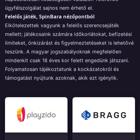
ügyfélszolgálat sajnos nem érhető el.
Felelős játék, SpinBara nézőpontból
Elkötelezettek vagyunk a felelős szerencsejáték
mellett; játékosaink számára időkorlátokat, befizetési
limiteket, önkizárást és figyelmeztetéseket is lehetővé
teszünk. A magyar jogszabályoknak megfelelően
mindenkit csak 18 éves kor felett engedünk játszani.
Folyamatosan tájékoztatunk a kockázatokról és
támogatást nyújtunk azoknak, akik ezt igénylik.