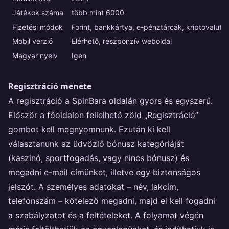
Játékok száma
több mint 6000
Fizetési módok
Forint, bankkártya, e-pénztárcák, kriptovalutá
Mobil verzió
Elérhető, reszponzív weboldal
Magyar nyelv
Igen
Regisztráció menete
A regisztráció a SpinBara oldalán gyors és egyszerű.
Először a főoldalon fellelhető zöld „Regisztráció”
gombot kell megnyomnunk. Ezután ki kell
választanunk az üdvözlő bónusz kategóriáját
(kaszinó, sportfogadás, vagy nincs bónusz) és
megadni e-mail címünket, illetve egy biztonságos
jelszót. A személyes adatokat – név, lakcím,
telefonszám – kötelező megadni, majd el kell fogadni
a szabályzatot és a feltételeket. A folyamat végén