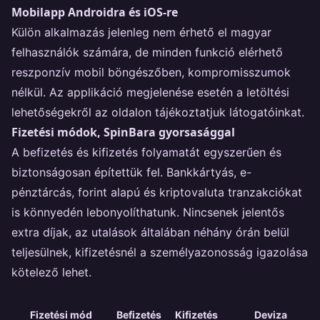
Mobilapp Androidra és iOS-re
Külön alkalmazás jelenleg nem érhető el magyar
felhasználók számára, de minden funkció elérhető
reszponzív mobil böngészőben, kompromisszumok
nélkül. Az applikáció megjelenése esetén a letöltési
lehetőségekről az oldalon tájékoztatjuk látogatóinkat.
Fizetési módok, SpinBara gyorsasággal
A befizetés és kifizetés folyamatát egyszerűen és
biztonságosan építettük fel. Bankkártyás, e-
pénztárcás, forint alapú és kriptovaluta tranzakciókat
is könnyedén lebonyolíthatunk. Nincsenek jelentős
extra díjak, az utalások általában néhány órán belül
teljesülnek, kifizetésnél a személyazonosság igazolása
kötelező lehet.
Fizetési mód
Befizetés
Kifizetés
Deviza