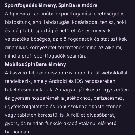
Sportfogadás élmény, SpinBara módra
A SpinBara kaszinóban sportfogadási lehetőséget is
biztosítunk, ahol labdarúgás, kosárlabda, tenisz, hoki
és még több sportág érhető el. Az események
választéka bőséges, az élő fogadások és statisztikák
dinamikus környezetet teremtenek mind az alkalmi,
mind a profi sportfogadók számára.
Mobilos SpinBara élmény
A kaszinó teljesen reszponzív, mobilbarát weboldallal
rendelkezik, amely Android és iOS rendszereken
tökéletesen működik. A magyar játékosok egyszerűen
és gyorsan hozzáférnek a játékokhoz, befizetéshez,
ügyfélszolgálathoz és bónuszokhoz okostelefonon
vagy tableten keresztül is. A felület olvasóbarát,
gyors, és minden funkció akadálytalanul elérhető
bárhonnan.