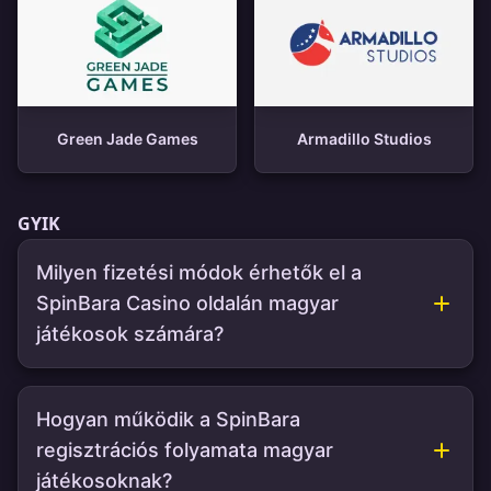
Green Jade Games
Armadillo Studios
GYIK
Milyen fizetési módok érhetők el a
SpinBara Casino oldalán magyar
játékosok számára?
Hogyan működik a SpinBara
regisztrációs folyamata magyar
játékosoknak?