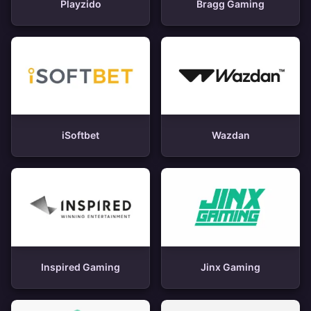
Playzido
Bragg Gaming
iSoftbet
Wazdan
Inspired Gaming
Jinx Gaming