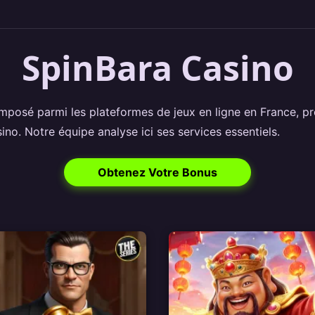
SpinBara Casino
mposé parmi les plateformes de jeux en ligne en France, p
no. Notre équipe analyse ici ses services essentiels.
Obtenez Votre Bonus