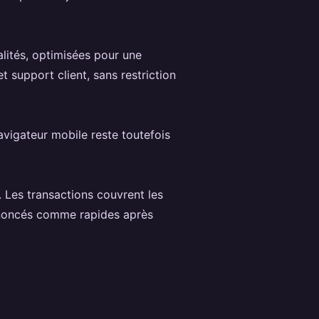
lités, optimisées pour une
t support client, sans restriction
avigateur mobile reste toutefois
. Les transactions couvrent les
annoncés comme rapides après