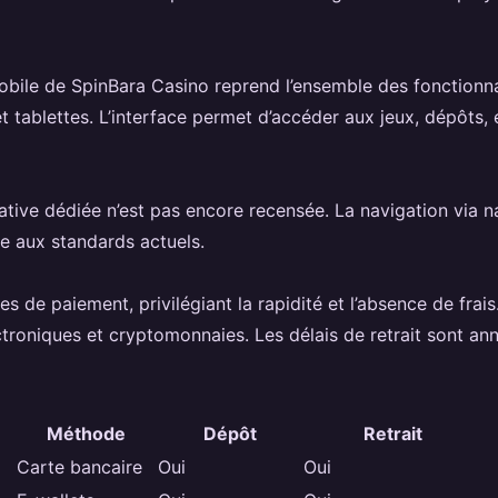
obile de SpinBara Casino reprend l’ensemble des fonctionna
t tablettes. L’interface permet d’accéder aux jeux, dépôts, e
native dédiée n’est pas encore recensée. La navigation via n
e aux standards actuels.
 de paiement, privilégiant la rapidité et l’absence de frais
ectroniques et cryptomonnaies. Les délais de retrait sont 
Méthode
Dépôt
Retrait
Carte bancaire
Oui
Oui