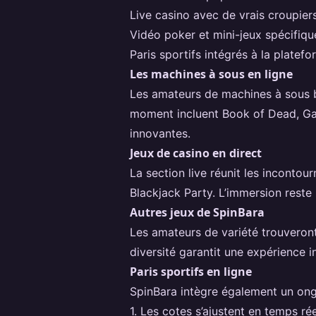
Live casino avec de vrais croupier
Vidéo poker et mini-jeux spécifiqu
Paris sportifs intégrés à la platef
Les machines à sous en ligne
Les amateurs de machines à sous bé
moment incluent Book of Dead, Gat
innovantes.
Jeux de casino en direct
La section live réunit les inconto
Blackjack Party. L’immersion reste 
Autres jeux de SpinBara
Les amateurs de variété trouveront
diversité garantit une expérience in
Paris sportifs en ligne
SpinBara intègre également un ongle
1. Les cotes s’ajustent en temps r